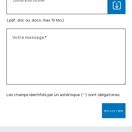
Joindre un fichier
Parcourir..
(.pdf, .doc ou .docx, max 10 Mo.)
Votre message
*
Les champs identifiés par un astérisque (
*
) sont obligatoires.
ENVOYER