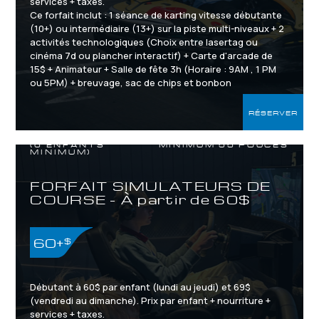
services + taxes.
Ce forfait inclut : 1 séance de karting vitesse débutante
(10+) ou intermédiaire (13+) sur la piste multi-niveaux + 2
activités technologiques (Choix entre lasertag ou
cinéma 7d ou plancher interactif) + Carte d'arcade de
15$ + Animateur + Salle de fête 3h (Horaire : 9AM , 1 PM
ou 5PM) + breuvage, sac de chips et bonbon
RÉSERVER
10 ANS ET PLUS /
(6 ENFANTS
MINIMUM 55 POUCES
MINIMUM)
FORFAIT SIMULATEURS DE
COURSE - À partir de 60$
60+
$
Débutant à 60$ par enfant (lundi au jeudi) et 69$
(vendredi au dimanche). Prix par enfant + nourriture +
services + taxes.