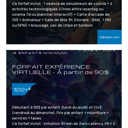
Ce forfait inclut : 1 séance de simulateurs de course + 2
activités technologiques (Choix entre lasertag ou
cinéma 7d ou plancher interactif) + Carte d'arcade de
15$ + Animateur + Salle de fête 3h (Horaire : 9AM , 1 PM
ou 5PM) + breuvage, sac de chips et bonbon
RÉSERVER
7 ANS ET PLUS
(6 ENFANTS MINIMUM)
FORFAIT EXPÉRIENCE
VIRTUELLE - À partir de 90$
122+
$
Débutant à 90$ par enfant (lundi au jeudi) et 114$
(vendredi au dimanche). Prix par enfant + nourriture +
services + taxes.
Ce forfait inclut : Initiation 30 min de Zero Latency VR + 2