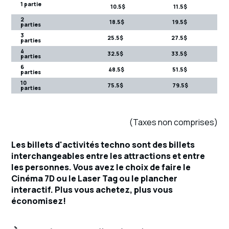
1 partie
10.5$ 11.5$
2
18.5$ 19.5$
parties
3
25.5$ 27.5$
parties
4
32.5$ 33.5$
parties
6
48.5$ 51.5$
parties
10
75.5$ 79.5$
parties
(Taxes non comprises)
Les billets d'activités techno sont des billets
interchangeables entre les attractions et entre
les personnes. Vous avez le choix de faire le
Cinéma 7D ou le Laser Tag ou le plancher
interactif. Plus vous achetez, plus vous
économisez!