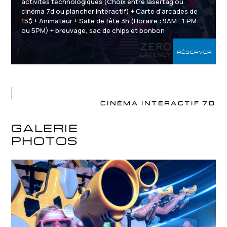
activités technologiques (Choix entre lasertag ou
cinéma 7d ou plancher interactif) + Carte d'arcades de
15$ + Animateur + Salle de fête 3h (Horaire : 9AM , 1 PM
ou 5PM) + breuvage, sac de chips et bonbon
RÉSERVER
CINÉMA INTERACTIF 7D
GALERIE
PHOTOS