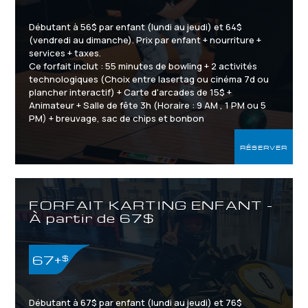
Débutant à 56$ par enfant (lundi au jeudi) et 64$
(vendredi au dimanche). Prix par enfant + nourriture +
services + taxes.
Ce forfait inclut : 55 minutes de bowling + 2 activités
technologiques (Choix entre lasertag ou cinéma 7d ou
plancher interactif) + Carte d'arcades de 15$ +
Animateur + Salle de fête 3h (Horaire : 9 AM , 1 PM ou 5
PM) + breuvage, sac de chips et bonbon
RÉSERVER
7 ANS ET PLUS / MINIMUM
(6 ENFANTS
48 POUCES
MINIMUM)
FORFAIT KARTING ENFANT -
À partir de 67$
67+
$
Débutant à 67$ par enfant (lundi au jeudi) et 76$