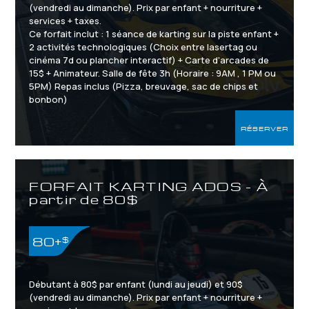
(vendredi au dimanche). Prix par enfant + nourriture +
services + taxes.
Ce forfait inclut : 1 séance de karting sur la piste enfant +
2 activités technologiques (Choix entre lasertag ou
cinéma 7d ou plancher interactif) + Carte d'arcades de
15$ + Animateur. Salle de fête 3h (Horaire : 9AM , 1 PM ou
5PM) Repas inclus (Pizza, breuvage, sac de chips et
bonbon)
RÉSERVER
10 ANS ET PLUS /
(6 ENFANTS
MINIMUM 55 POUCES
MINIMUM)
FORFAIT KARTING ADOS - À
partir de 80$
80+
$
Débutant à 80$ par enfant (lundi au jeudi) et 90$
(vendredi au dimanche). Prix par enfant + nourriture +