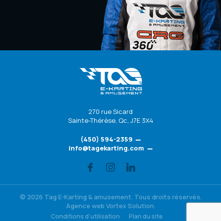
270 rue Sicard
Sainte-Thérèse
,
Qc
,
J7E 3X4
(450) 594-2359
info@tagekarting.com
© 2026 Tag E-Karting & amusement.
Tous droits réservés.
Agence web
Vortex Solution
.
Conditions d'utilisation
Plan du site